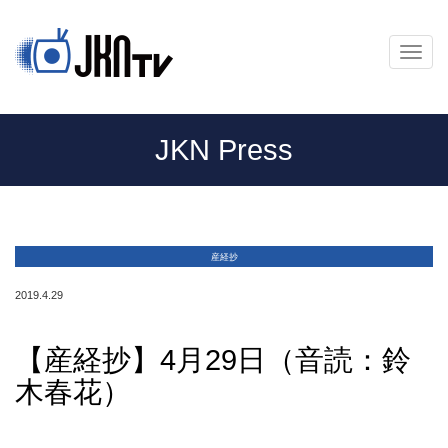
メ
ニ
ュ
ー
JKN Press
産経抄
2019.4.29
【産経抄】4月29日（音読：鈴
木春花）