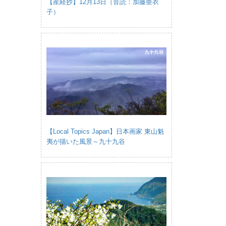
【産経抄】12月13日（音読：加藤亜衣
子）
【Local Topics Japan】日本画家 東山魁
夷が描いた風景～九十九谷