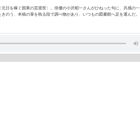
〈元日を稼ぐ因果の芸渡世〉。俳優の小沢昭一さんがひねった句に、共感の一
たきのう、本稿の筆を執る段で調べ物があり、いつもの図書館へ足を運んだ。