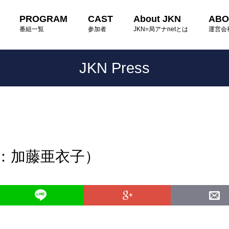
PROGRAM
CAST
About JKN
ABO
番組一覧
参加者
JKN=局アナnetとは
運営会
JKN Press
読：加藤亜衣子）