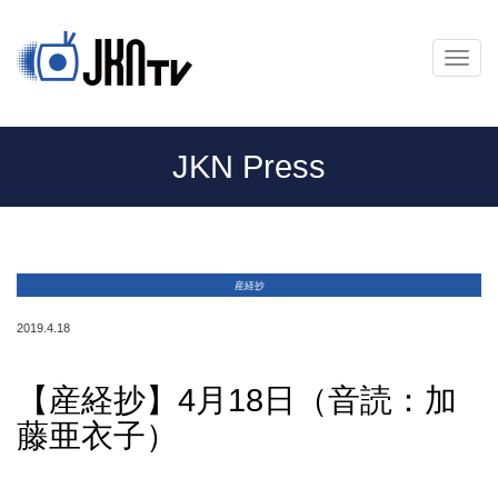
メ
ニ
ュ
ー
JKN Press
産経抄
2019.4.18
【産経抄】4月18日（音読：加
藤亜衣子）