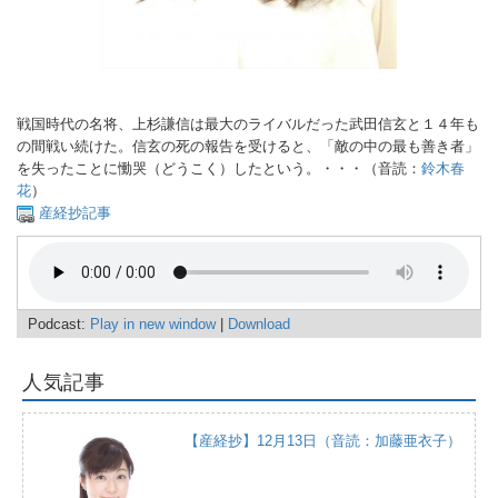
戦国時代の名将、上杉謙信は最大のライバルだった武田信玄と１４年も
の間戦い続けた。信玄の死の報告を受けると、「敵の中の最も善き者」
を失ったことに慟哭（どうこく）したという。・・・（音読：
鈴木春
花
）
産経抄記事
Podcast:
Play in new window
|
Download
人気記事
【産経抄】12月13日（音読：加藤亜衣子）