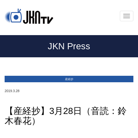
メ
ニ
ュ
ー
JKN Press
産経抄
2019.3.28
【産経抄】3月28日（音読：鈴
木春花）