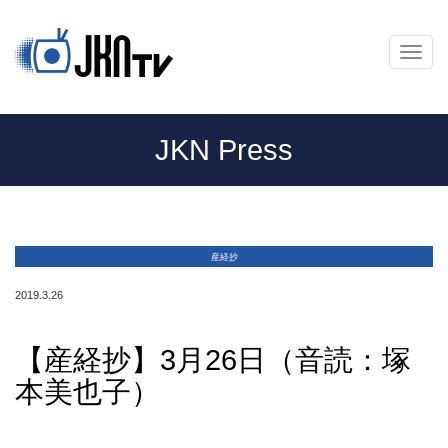
メ
ニ
ュ
ー
JKN Press
産経抄
2019.3.26
【産経抄】3月26日（音読：塚
本美也子）