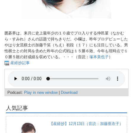
囲碁界は、来月に史上最年少の１０歳でプロ入りする仲邑菫（なかむ
ら・すみれ）さんの話題で持ちきりだ。小欄は、昨年プロデビューした
やはり女流棋士の加藤千笑（ちえ）初段（１７）にも注目している。男
性棋士との対局を含めた昨年の公式戦は１５勝６敗、今年も現時点で１
０勝５敗の好成績を収めている。・・・（音読：
塚本美也子
）
産経抄記事
Podcast:
Play in new window
|
Download
人気記事
【産経抄】12月13日（音読：加藤亜衣子）