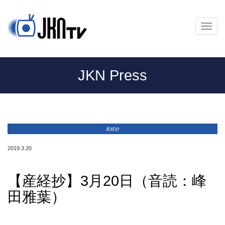
メ
ニ
ュ
ー
JKN Press
産経抄
2019.3.20
【産経抄】3月20日（音読：峰
田雅葉）