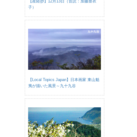
【産経抄】12月13日（音読：加藤亜衣
子）
【Local Topics Japan】日本画家 東山魁
夷が描いた風景～九十九谷