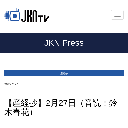
メ
ニ
ュ
ー
JKN Press
産経抄
2019.2.27
【産経抄】2月27日（音読：鈴
木春花）