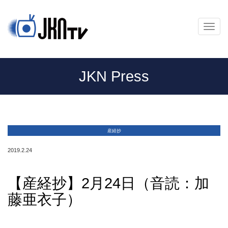
メ
ニ
ュ
ー
JKN Press
産経抄
2019.2.24
【産経抄】2月24日（音読：加
藤亜衣子）