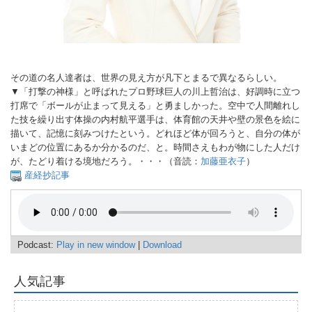
その道の名人達者は、世界の見え方が凡下とまるで異なるらしい。
▼「打撃の神様」と呼ばれたプロ野球巨人の川上哲治は、好調時に立つ
打席で「ボールが止まって見える」と勇ましかった。空中で人間離れし
た技を繰り出す体操の内村航平選手は、体育館の天井や壁の景色を絵に
描いて、記憶に刻みつけたという。どれほど体が回ろうと、自分の体が
いまどの位置にあるか分かるのだ、と。時間さえもわが物にした人だけ
が、たどり着ける境地だろう。・・・（音読：
加藤亜衣子
）
産経抄記事
Podcast:
Play in new window
|
Download
人気記事