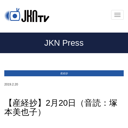
メ
ニ
ュ
ー
JKN Press
産経抄
2019.2.20
【産経抄】2月20日（音読：塚
本美也子）