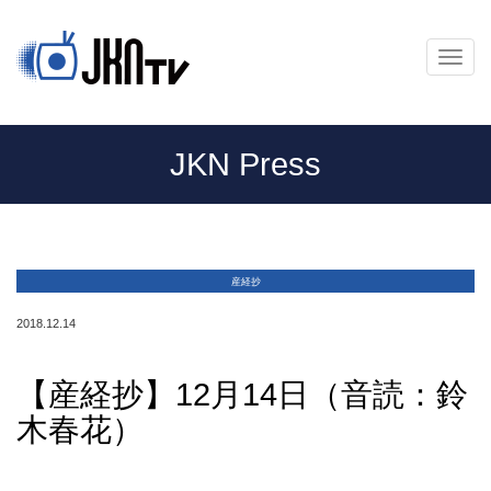
メ
ニ
ュ
ー
JKN Press
産経抄
2018.12.14
【産経抄】12月14日（音読：鈴
木春花）