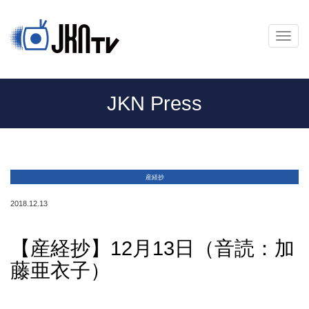
メ
ニ
ュ
ー
JKN Press
産経抄
2018.12.13
【産経抄】12月13日（音読：加
藤亜衣子）