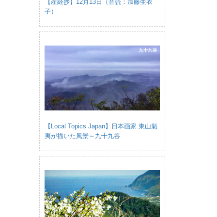
【産経抄】12月13日（音読：加藤亜衣
子）
【Local Topics Japan】日本画家 東山魁
夷が描いた風景～九十九谷