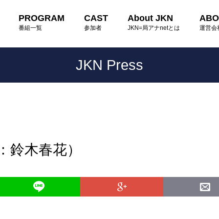
PROGRAM
CAST
About JKN
ABO
番組一覧
参加者
JKN=局アナnetとは
運営会
JKN Press
読：鈴木春花）