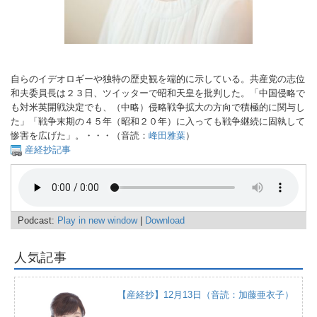
自らのイデオロギーや独特の歴史観を端的に示している。共産党の志位
和夫委員長は２３日、ツイッターで昭和天皇を批判した。「中国侵略で
も対米英開戦決定でも、（中略）侵略戦争拡大の方向で積極的に関与し
た」「戦争末期の４５年（昭和２０年）に入っても戦争継続に固執して
惨害を広げた」。・・・（音読：
峰田雅葉
）
産経抄記事
Podcast:
Play in new window
|
Download
人気記事
【産経抄】12月13日（音読：加藤亜衣子）