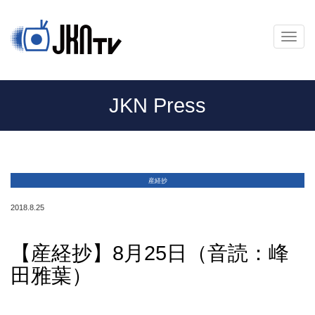
メ
ニ
ュ
ー
JKN Press
産経抄
2018.8.25
【産経抄】8月25日（音読：峰
田雅葉）