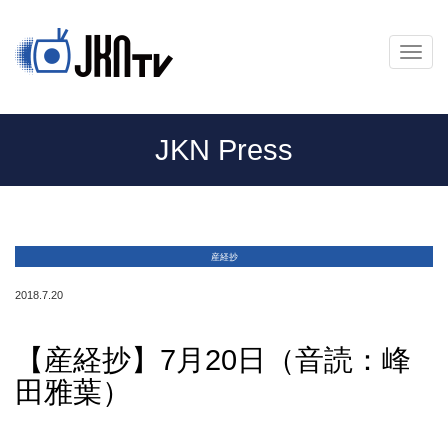
メ
ニ
ュ
ー
JKN Press
産経抄
2018.7.20
【産経抄】7月20日（音読：峰
田雅葉）