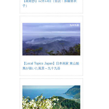
【産経抄】12月13日（音読：加藤亜衣
子）
【Local Topics Japan】日本画家 東山魁
夷が描いた風景～九十九谷