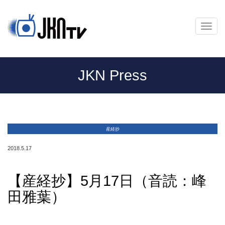
メ
ニ
ュ
ー
JKN Press
産経抄
2018.5.17
【産経抄】5月17日（音読：峰
田雅葉）