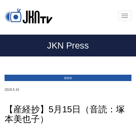
メ
ニ
ュ
ー
JKN Press
産経抄
2018.5.15
【産経抄】5月15日（音読：塚
本美也子）