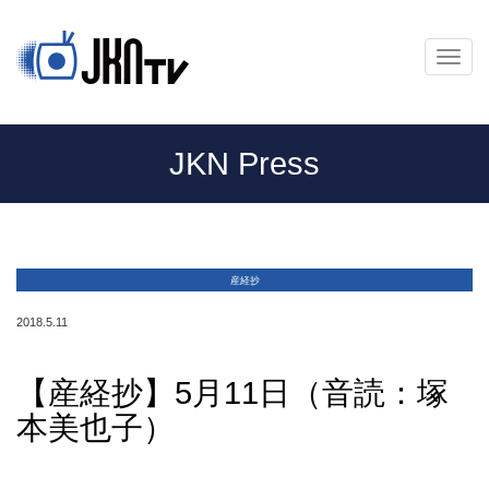
メ
ニ
ュ
ー
JKN Press
産経抄
2018.5.11
【産経抄】5月11日（音読：塚
本美也子）