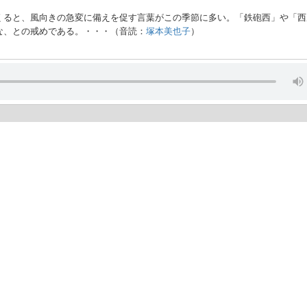
くると、風向きの急変に備えを促す言葉がこの季節に多い。「鉄砲西」や「西
な、との戒めである。・・・（音読：
塚本美也子
）