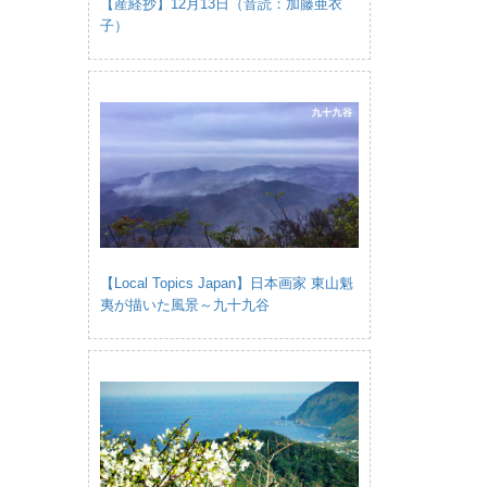
【産経抄】12月13日（音読：加藤亜衣
子）
【Local Topics Japan】日本画家 東山魁
夷が描いた風景～九十九谷