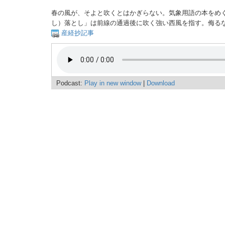
春の風が、そよと吹くとはかぎらない。気象用語の本をめ
し）落とし」は前線の通過後に吹く強い西風を指す。侮る
産経抄記事
Podcast:
Play in new window
|
Download