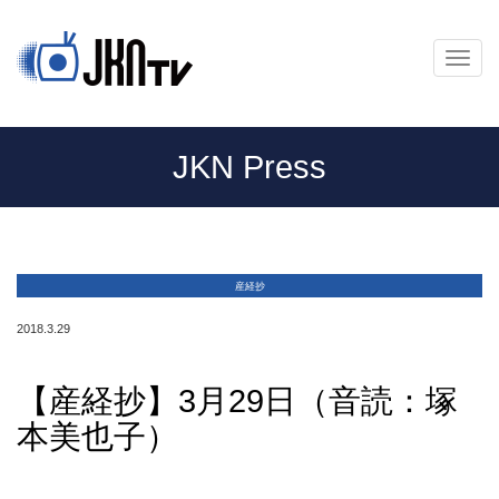
メ
ニ
ュ
ー
JKN Press
産経抄
2018.3.29
【産経抄】3月29日（音読：塚
本美也子）