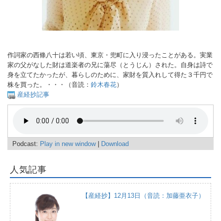
作詞家の西條八十は若い頃、東京・兜町に入り浸ったことがある。実業
家の父がなした財は道楽者の兄に蕩尽（とうじん）された。自身は詩で
身を立てたかったが、暮らしのために、家財を質入れして得た３千円で
株を買った。・・・（音読：
鈴木春花
）
産経抄記事
Podcast:
Play in new window
|
Download
人気記事
【産経抄】12月13日（音読：加藤亜衣子）