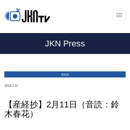
メ
ニ
ュ
ー
JKN Press
産経抄
2018.2.11
【産経抄】2月11日（音読：鈴
木春花）