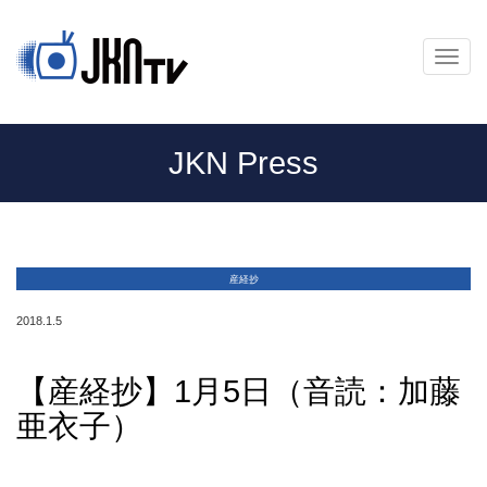
メ
ニ
ュ
ー
JKN Press
産経抄
2018.1.5
【産経抄】1月5日（音読：加藤
亜衣子）