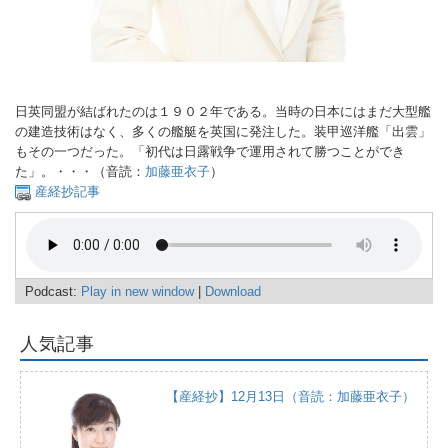
日英同盟が結ばれたのは１９０２年である。当時の日本にはまだ大型艦
の建造技術はなく、多くの艦艇を英国に発注した。装甲巡洋艦「出雲」
もその一つだった。「初代は日露戦争で運用されて勝つことができ
た」。・・・（音読：
加藤亜衣子
）
産経抄記事
Podcast:
Play in new window
|
Download
人気記事
【産経抄】12月13日（音読：加藤亜衣子）