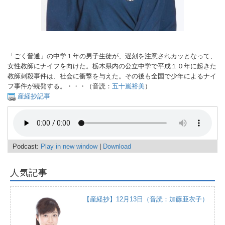
「ごく普通」の中学１年の男子生徒が、遅刻を注意されカッとなって、
女性教師にナイフを向けた。栃木県内の公立中学で平成１０年に起きた
教師刺殺事件は、社会に衝撃を与えた。その後も全国で少年によるナイ
フ事件が続発する。・・・（音読：
五十嵐裕美
）
産経抄記事
Podcast:
Play in new window
|
Download
人気記事
【産経抄】12月13日（音読：加藤亜衣子）