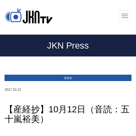
メ
ニ
ュ
ー
JKN Press
産経抄
2017.10.12
【産経抄】10月12日（音読：五
十嵐裕美）