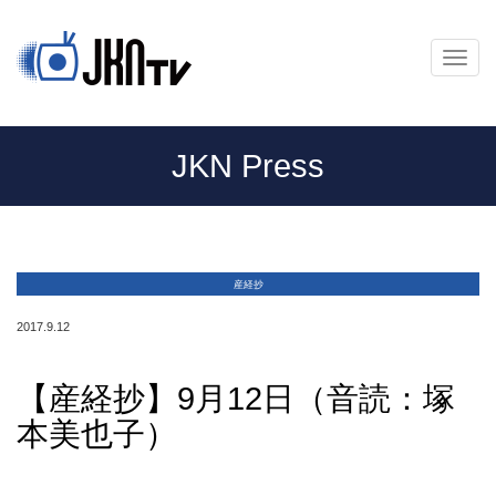
メ
ニ
ュ
ー
JKN Press
産経抄
2017.9.12
【産経抄】9月12日（音読：塚
本美也子）