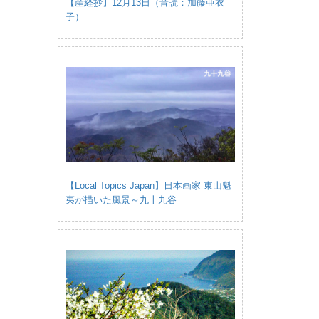
【産経抄】12月13日（音読：加藤亜衣
子）
【Local Topics Japan】日本画家 東山魁
夷が描いた風景～九十九谷