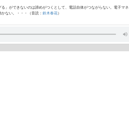
グる」ができないのは諦めがつくとして、電話自体がつながらない。電子マネ
動かない。・・・（音読：
鈴木春花
）