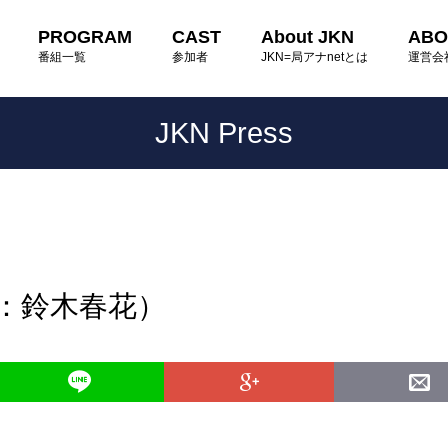
PROGRAM
CAST
About JKN
ABO
番組一覧
参加者
JKN=局アナnetとは
運営会
JKN Press
読：鈴木春花）