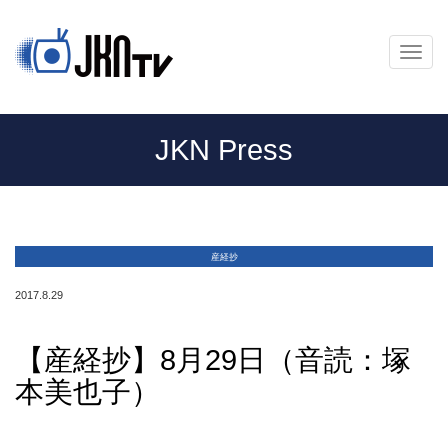
メ
ニ
ュ
ー
JKN Press
産経抄
2017.8.29
【産経抄】8月29日（音読：塚
本美也子）