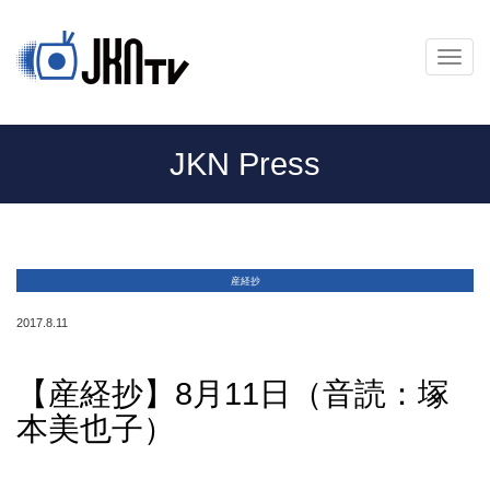
メ
ニ
ュ
ー
JKN Press
産経抄
2017.8.11
【産経抄】8月11日（音読：塚
本美也子）