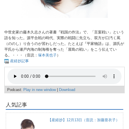
中世史家の藤木久志さんの著書『戦国の作法』で、「言葉戦い」という
語を知った。源平合戦の時代、実際の戦闘に先立ち、双方が口汚く罵
（ののし）り合うのが習わしだった。たとえば『平家物語』は、源氏が
平氏から瀬戸内海の制海権を奪った「屋島の戦い」をこう伝えてい
る。・・・（音読：
塚本美也子
）
産経抄記事
Podcast:
Play in new window
|
Download
人気記事
【産経抄】12月13日（音読：加藤亜衣子）