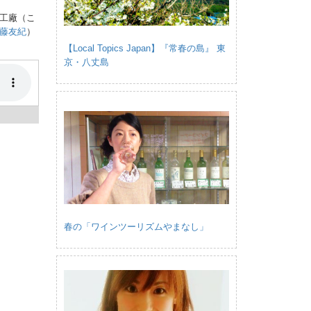
工廠（こ
藤友紀
）
【Local Topics Japan】『常春の島』 東
京・八丈島
春の「ワインツーリズムやまなし」