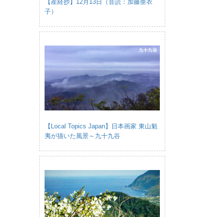
【産経抄】12月13日（音読：加藤亜衣
子）
【Local Topics Japan】日本画家 東山魁
夷が描いた風景～九十九谷