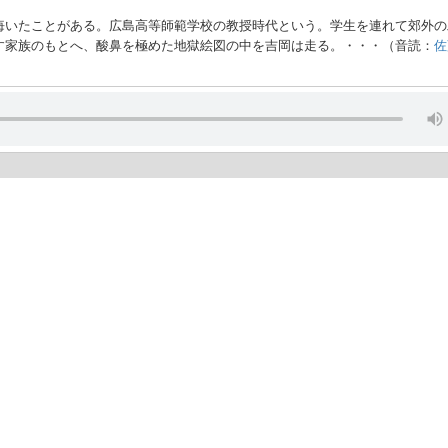
悔いたことがある。広島高等師範学校の教授時代という。学生を連れて郊外の
す家族のもとへ、酸鼻を極めた地獄絵図の中を吉岡は走る。・・・（音読：
佐