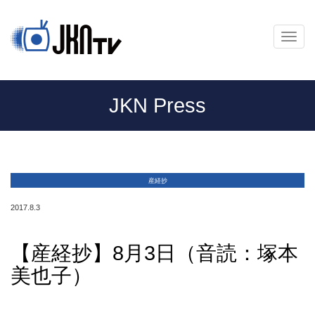
メ
ニ
ュ
ー
JKN Press
産経抄
2017.8.3
【産経抄】8月3日（音読：塚本
美也子）