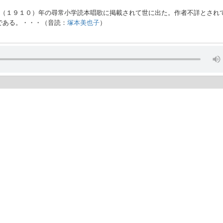
３（１９１０）年の尋常小学読本唱歌に掲載されて世に出た。作者不詳とされ
である。・・・（音読：
塚本美也子
）