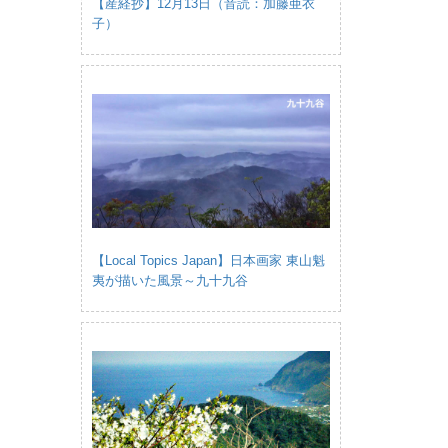
【産経抄】12月13日（音読：加藤亜衣
子）
【Local Topics Japan】日本画家 東山魁
夷が描いた風景～九十九谷