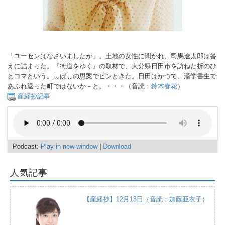
「ユーセンはなさいましたか」。土地の女性に聞かれ、司馬遼太郎は答
えに詰まった。『街道をゆく』の取材で、大分県日田市を訪ねた折のひ
とコマという。しばしの思案でピンときた。日田はかつて、漢学書生で
あふれ返った町ではないか－と。・・・（音読：
鈴木春花
）
産経抄記事
Podcast:
Play in new window
|
Download
人気記事
【産経抄】12月13日（音読：加藤亜衣子）