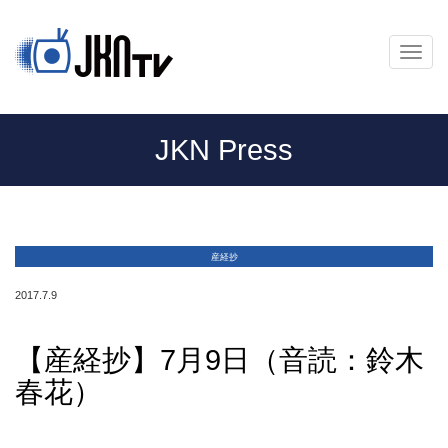
メ
ニ
ュ
ー
JKN Press
産経抄
2017.7.9
【産経抄】7月9日（音読：鈴木
春花）